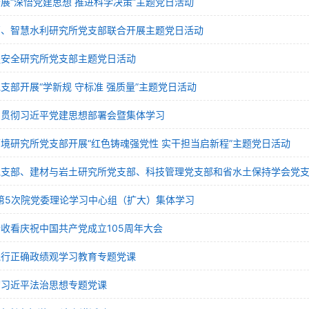
展“深悟党建思想 推进科学决策”主题党日活动
部、智慧水利研究所党支部联合开展主题党日活动
程安全研究所党支部主题党日活动
支部开展“学新规 守标准 强质量”主题党日活动
习贯彻习近平党建思想部署会暨集体学习
境研究所党支部开展“红色铸魂强党性 实干担当启新程”主题党日活动
党支部、建材与岩土研究所党支部、科技管理党支部和省水土保持学会党
年第5次院党委理论学习中心组（扩大）集体学习
收看庆祝中国共产党成立105周年大会
践行正确政绩观学习教育专题党课
彻习近平法治思想专题党课