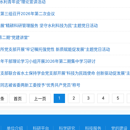
“水利青年说”理论宣讲活动
第三组召开2026年第二次会议
展“精耕科研管理服务 坚守水利科技为民”主题党日活动
第二期“党建讲堂”
所党支部开展“牢记嘱托强党性 新质赋能促发展”主题党日活动
年干部理论学习小组开展2026年第二期集中学习研讨
支部联合省水土保持学会党支部开展“科技为民践使命 创新驱动促发展”
同志被省委两新工委授予“优秀共产党员”称号
1
2
3
4
5
 条
首页
上一页
单位介绍
科研平台
科学研究
科技服务
党的建设