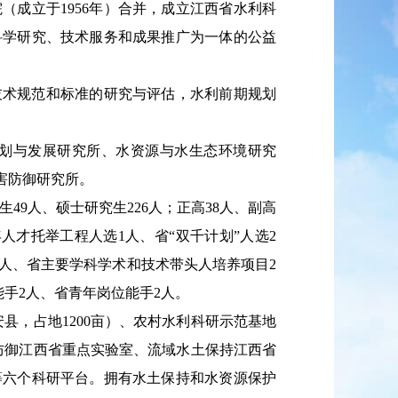
院（成立于
19
56
年）合并，成立江西省水利科
科学研究、技术服务和成果推广为一体的公益
技术规范和标准的研究与评估，水利前期规划
划与发展研究所、水资源与水生态环境研究
害防御研究所。
生
4
9
人、硕士研究生
2
2
6
人；正高
3
8
人、副高
年人才托举工程人选
1
人、省
“
双千计划
”
人选
2
人
、
省主要学科学术和技术带头人培养项目
2
能手
2
人、省青年岗位能手
2
人。
安县，占地
1200
亩）、农村水利科研示范基地
防御江西省
重点实验室、
流域水土保持江西省
等六个科研平台。拥有水土保持和水资源保护