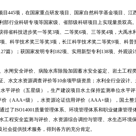
项目
445
项，在国家重点研发项目、国家自然科学基金项目、江
利部行业科研专项等国家级、省部级科研项目上实现量质双高
获得省科技进步奖一等奖
3
项、二等奖
6
项、三等奖
4
项，大禹水
项
、
科学技术奖三等奖
3
项，长江科学技术奖二等奖
9
项、科普
127
篇）；获国家发明专利
182
项、实用新型专利
138
项、外观设
、水闸安全评价、病险水库除险加固蓄水安全鉴定、岩土工程
证、水文水资源调查评价等
10
余项甲级资质；水利全行业设计、
位水平评价（五星级），生产建设项目水土保持监测单位水平评
评价（
AAA+
级），水资源论证信用评价（
AAA+
级），国土整
通过了
ISO14001
质量管理体系、环境管理体系和职业健康管理
水工程安全监测与评价、水资源综合调控与管理、水生态环境
及社会提供技术服务，得到各方的充分肯定。