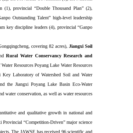
m (1), provincial “Double Thousand Plan” (2),
anpo Outstanding Talent” high-level leadership
am key discipline leaders (4), provincial “Ganpo
Gongqingcheng, covering 82 acres),
Jiangxi Soil
and
Rural Water Conservancy Research and
ry of Water Resources Poyang Lake Water Resources
xi Key Laboratory of Watershed Soil and Water
 and the Jiangxi Poyang Lake Basin Eco-Water
d water conservation, as well as water resources
titative and qualitative growth in national and
xi Provincial “Competition-Driven” major science
ojects. The JAWSE has received 96 scientific and