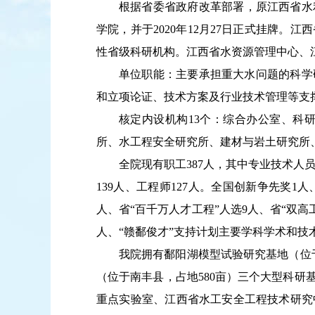
根据省委省政府改革部署，原江西省水
学院，并于
2020
年
12
月
27
日正式挂牌。江西
性省级科研机构。江西省水资源管理中心、
单位职能：主要承担重大水问题的科学
和立项论证、技术方案及行业技术管理等支
核定内设机构
13
个：综合办公室、科
所、水工程安全研究所、建材与岩土研究所
全院现有职工
38
7
人，其中专业技术人
1
39
人、工程师
1
2
7
人。
全国创新争先奖
1
人
人、省
“
百千万人才工程
”
人选
9
人、省
“
双高
人、
“
赣鄱俊才
”
支持计划主要学科学术和技
我院拥有鄱阳湖模型试验研究基地（位
（位于南丰县，占地
5
80
亩）三个大型科研
重点实验室、江西省水工安全工程技术研究