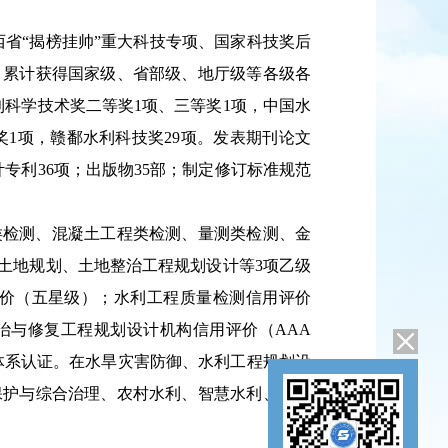
西省
“
揭榜挂帅
”
重大科技专项、国家科技奖后
。累计获得国家级、省部级、地厅级等各级各
利科学技术奖二等奖1项、三等奖
1
项，中国水
奖
1
项，赣鄱水利科技奖
29
项。发表期刊论文
计专利
36
项；出版物
35
部；制定修订标准规范
类检测、混凝土工程类检测、量测类检测、金
土地规划、土地整治工程规划设计等
3
项乙级
价（五星级）；水利工程质量检测信用评价
治与修复工程规划设计机构信用评价（
AAA
体系认证。在水旱灾害防御、水利工程规划设
保护与综合治理、农村水利、智慧水利、水土