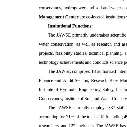
conservancy, hydropower, and soil and water c
Management Center
are co-located institution
Institutional Functions:
The JAWSE primarily undertakes scientific r
water conservation, as well as research and ass
projects, feasibility studies, technical planni
technology achievements and conducts science pop
The JAWSE comprises 13 authorized interna
Finance and Audit Section, Research Base Mana
Institute of Hydraulic Engineering Safety, Insti
Conservancy, Institute of Soil and Water Conserv
The JAWSE currently employs 387 staff m
accounting for 71% of the total staff, including 
researchers, and 127 engineers. The JAWSE has p