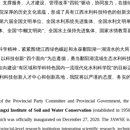
、支撑服务、人才建设、管理改革
“
四轮
”
驱动
，
协同发力，
在接
院深厚的历史文化底蕴，形成了具有江西水利科技特色的创新
第六届全国文明单位、
全国水利系统先进集体、
全国水利文明
体、全国
“
巾帼文明岗
”
、
全国水土保持先进集体、国家水情教育
。
科学精神，紧紧围绕江西绿色崛起和永葆鄱阳湖一湖清水的大局
，以科技创新
“
四个面向
”
为总遵循，勇当鄱阳湖流域生态水利科
在向建设
“
有区域和学科特色国内一流现代化水利科学院
”
的目标
利科技创新
人才中心和创新高地
，我院将以严谨的态度、务实
 of the Provincial Party Committee and Provincial Government, th
angxi Institute of Soil and Water Conservation
(established in 195
ich was officially inaugurated on December 27, 2020. The JAWSE is a
incial-level research institution integrating scientific research, techni