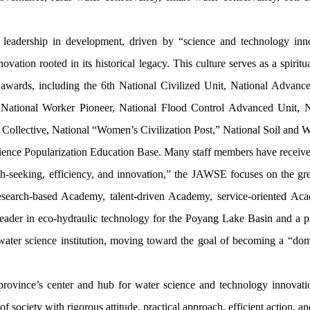
adership in development, driven by “science and technology innovat
vation rooted in its historical legacy. This culture serves as a spirit
rds, including the 6th National Civilized Unit, National Advance
 National Worker Pioneer, National Flood Control Advanced Unit, Na
llective, National “Women’s Civilization Post,” National Soil and W
ence Popularization Education Base. Many staff members have received 
truth-seeking, efficiency, and innovation,” the JAWSE focuses on the g
esearch-based Academy, talent-driven Academy, service-oriented Acad
eader in eco-hydraulic technology for the Poyang Lake Basin and a pi
 water science institution, moving toward the goal of becoming a “do
province’s center and hub for water science and technology innovat
s of society with rigorous attitude, practical approach, efficient action, 