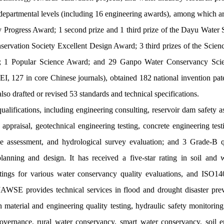
 departmental levels (including 16 engineering awards), among which are 3
y Progress Award; 1 second prize and 1 third prize of the Dayu Water 
servation Society Excellent Design Award; 3 third prizes of the Scie
d; 1 Popular Science Award; and 29 Ganpo Water Conservancy Sc
I, 127 in core Chinese journals), obtained 182 national invention pate
 drafted or revised 53 standards and technical specifications.
ications, including engineering consulting, reservoir dam safety asse
appraisal, geotechnical engineering testing, concrete engineering test
rce assessment, and hydrological survey evaluation; and 3 Grade-B q
lanning and design. It has received a five-star rating in soil and
ngs for various water conservancy quality evaluations, and ISO1400
AWSE provides technical services in flood and drought disaster prev
n material and engineering quality testing, hydraulic safety monitori
vernance, rural water conservancy, smart water conservancy, soil er