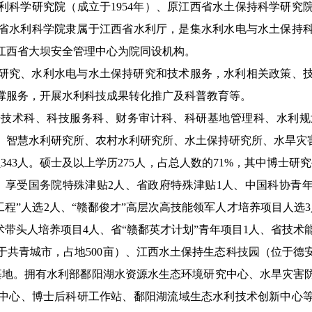
利科学研究院（成立于
1954
年）、
原
江西省水土保持科学研究
省水利科学院隶属于江西省水利厅，是集水利水电与水土保持
江西省大坝安全管理中心为院同设机构。
研究、水利水电与水土保持研究和技术服务，水利相关政策、
撑服务，开展水利科技成果转化推广及科普教育等。
研技术科、科技服务科、财务审计科、科研基地管理科、水利规
、智慧水利研究所、农村水利研究所、水土保持研究所、水旱灾
员
34
3
人。硕士及以上学历
2
7
5
人，占总人数的
7
1
%
，其中博士研究
、
享受国务院特殊津贴
2
人、省政府特殊津贴
1
人、
中国科协青
工程
”
人选
2
人、
“
赣鄱俊才
”
高层次高技能领军人才培养项目人选
3
术带头人培养项目
4
人
、
省
“
赣鄱英才计划
”
青年项目
1
人、
省技术
于共青城市，占地
500
亩）、江西水土保持生态科技园（位于德
基地。拥有水利部鄱阳湖水资源水生态环境研究中心、
水旱灾害
中心、博士后科研工作站、鄱阳湖流域生态水利技术创新中心