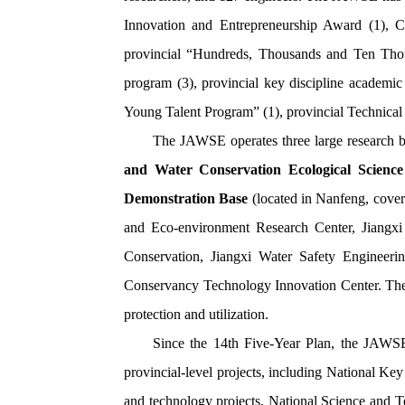
Innovation and Entrepreneurship Award (1), C
provincial “Hundreds, Thousands and Ten Thous
program (3), provincial key discipline academic
Young Talent Program” (1), provincial Technical 
The JAWSE operates three large research 
and Water Conservation Ecological Scienc
Demonstration Base
(located in Nanfeng, cover
and Eco-environment Research Center, Jiangxi
Conservation, Jiangxi Water Safety Engineer
Conservancy Technology Innovation Center. The J
protection and utilization.
Since the 14th Five-Year Plan, the JAWSE 
provincial-level projects, including National K
and technology projects, National Science and T