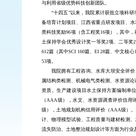
与利用省级优势科技创新团队。
“
十
四
五
”
以来，我院累计获批立项科研
备培育计划项目、江西省重点研发项目、水
类科技奖励
96
项（含工程奖
1
6
项），其中，
土保持学会优秀设计奖一等奖
2
项、二等奖
2
612
篇（其中
SCI
1
60
篇、
EI
28
篇、中文核心
53
项。
我院拥有工程咨询、水库大坝安全评价
属结构类检测、机械电气类检测、水资源论
资质。生产建设项目水土保持方案编制单
（
AAA
级），水文、水资源调查评价信用
级），土地规划机构信用评价（
AAA
级）。
计、物理模型试验、工程质量与建材检测、
流失防治、土地整治规划设计等方面为行业