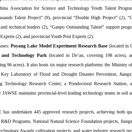
hina Association for Science and Technology Youth Talent Progra
ands Talent Project” (9), provincial “Double High Project” (2), “G
 and technical leaders (2), “Ganpo Outstanding Talent” support progr
Experts (2), and provincial Youth Post Experts (2).
bases:
Poyang Lake Model Experiment Research Base
(located in 
e and Technology Park
(located in De’an, covering 198 acres), 
ing 96 acres). It also hosts six major research platforms: the Minist
 Key Laboratory of Flood and Drought Disaster Prevention, Jiang
ing Technology Research Center, a Postdoctoral Research Station,
AWSE maintains provincial-level leading technology teams in soil an
has undertaken 445 approved research projects, achieving both quan
ey R&D Programs, National Natural Science Foundation projects, Jiang
echnology Awards cultivation projects, and water industry research pr