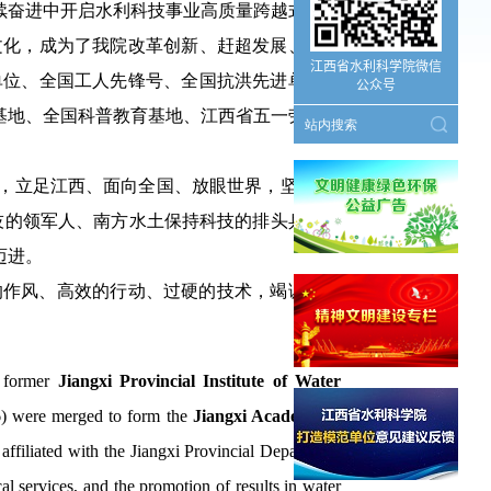
续奋进中开启
水利科技事业高质量跨越式发展
文化，成为了我院改革创新、赶超发展、争创
江西省水利科学院微信
单位、
全国工人先锋号、
全国抗洪先进单位、
公众号
基地、全国科普教育基地、
江西省五一劳动奖
，立足江西、面向全国、放眼世界，
坚
持
“
科
技的领军人、南方水土保持科技的排头兵
，现
迈进
。
的作风、高效的行动、过硬的技术，竭诚为社
e former
Jiangxi Provincial Institute of Water
6) were merged to form the
Jiangxi Academy of
ffiliated with the Jiangxi Provincial Department
cal services, and the promotion of results in water