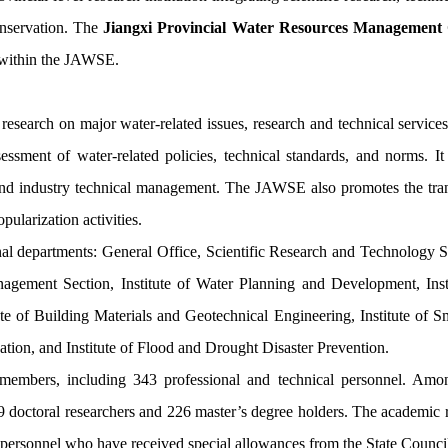
onservation. The
Jiangxi Provincial Water Resources Management
s within the JAWSE.
esearch on major water-related issues, research and technical service
essment of water-related policies, technical standards, and norms. It
ng, and industry technical management. The JAWSE also promotes the tra
ularization activities.
l departments: General Office, Scientific Research and Technology S
gement Section, Institute of Water Planning and Development, Ins
tute of Building Materials and Geotechnical Engineering, Institute of 
ation, and Institute of Flood and Drought Disaster Prevention.
embers, including 343 professional and technical personnel. Amo
49 doctoral researchers and 226 master’s degree holders. The academic 
ersonnel who have received special allowances from the State Council 