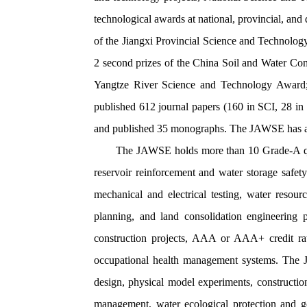
technological awards at national, provincial, and
of the Jiangxi Provincial Science and Technolog
2 second prizes of the China Soil and Water Con
Yangtze River Science and Technology Awar
published 612 journal papers (160 in SCI, 28 in E
and published 35 monographs. The JAWSE has also
The JAWSE holds more than 10 Grade-A qualif
reservoir reinforcement and water storage safety 
mechanical and electrical testing, water resou
planning, and land consolidation engineering p
construction projects, AAA or AAA+ credit rati
occupational health management systems. The J
design, physical model experiments, constructio
management, water ecological protection and go