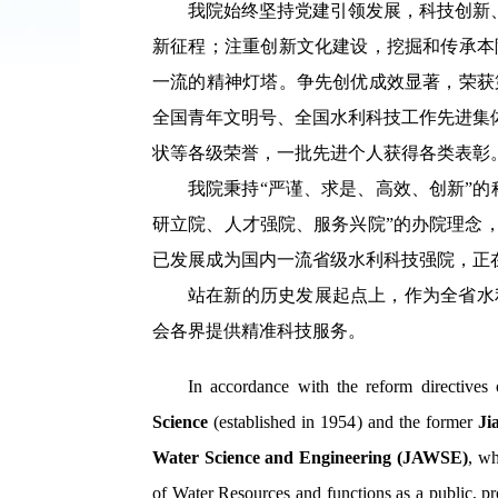
我院始终
坚持党建引领发展，
科技创新
新征程
；注重创新文化建设，挖掘和传承本
一流的精神灯塔。争先创优成效显著，荣获
全国青年文明号、全国水利科技工作先进集
状等
各级
荣誉
，一批先进个人获得各类表彰
我院秉持
“
严谨、求是、高效、创新
”
的
研立院、人才强院、服务兴院
”
的办院
理念
已发展成为
国内一流省级水利科技强院，正
站在新的历史发展起点上，作为全省水
会各界提供精准科技服务。
In accordance with the reform directives
Science
(established in 1954) and the former
Ji
Water Science and Engineering (JAWSE)
, wh
of Water Resources and functions as a public, prov