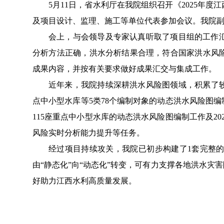
5
月
11
日，省水利厅在我院组织召开
《
2025
年度江
及项目设计、监理、施工等单位
代表参加会议。我院
会上，与会领导及专家认真听取了项目组的工作
分析方法正确，洪水分析结果合理，符合国家洪水风
成果内容，并按有关要求做好成果汇交与集成工作。
近年来，我院持续深耕洪水风险图领域，积累了
点中小型水库等
5
类
78
个编制对象的动态洪水风险图编
115
座重点中小型水库的动态洪水风险图编制工作及
20
风险实时分析能力提升等任务。
经过项目持续攻关，我院已初步构建了
1
套完整
由“静态化”向“动态化”转变，可有力支撑各地洪水灾
好
助力
江西
水利高质量发展
。