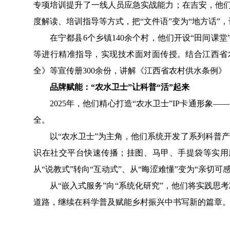
专项培训提升了一线人员
应急实战能力；在吉安，
他
度解读、培训指导等方式，把“文件语”变为“地方话”
在宁都县
6个乡镇140余个村，
他们
开设
“田间课堂
等进行
精准指导
，
实现
技术
面对面
传授
。
结合江西省
全》等宣传册
300余份，
讲解《江西省农村供水条例》
品牌赋能：
“农水卫士”让科普“活”起来
2025年，
他们
精心打造
“农水卫士”IP卡通形象
——
全
。
以
“农水卫士”为主角，
他们
系统开发了系列科普产
识在社交
平台
快速传播；
挂图、
马甲、手提袋等
实用
从
“说教式”
转向
“互动式”、从“晦涩难懂”
变为
“亲切
可
从
“嵌入式服务”向“系统化研究”
，
他们
将实践思考
道路
，
继续
在
科学普及赋能乡村振兴
中
书
写新的篇章