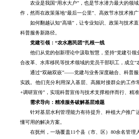
农业是我国“用水大户”，也是节水潜力最大的
领域
作，
然而
在
政策落地“最后一公里”
、高效节水技术推广
如何翻越认知
“高墙”，让专业知识、政策与技术直
科普服务
新路径
。
党建引领：
“农水惠民团”
扎根一线
他们
从党的创新理论中汲取
智慧，
坚持
“党建引领
合改革、水库移民等
技术
领域的党员
干部
职工
，成立
“
通过
“双融双嵌”——
党建与业务深度融合、
科普服
实践
。
他们
充分利用
深入
基层、高频对接群众的工作
+调研宣传”
，实现科普宣传与技术支撑相伴而行、精
需求导向：精准服务破解基层难题
针对基层水利管理能力有待提升、种植大户推广
懂
可用的解决方案。
在抚州，一场覆盖
11个县
（
市
、
区
）
80余名管理