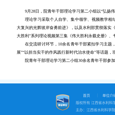
9
月
28
日，院青年干部理论学习第二小组以
“
弘扬伟
理论学习采取个人自学、集中领学、视频教学相
大复兴的光辉彼岸奋勇前进》
，以及
水利部贯彻落实
大胜利”系列理论视频第三集《伟大胜利永载史册》
、
在交流研讨环节，
10
余
名青年干部紧扣学习主题
展”“以担当实干的作风践行新时代治水使命”等话题
，
院青年干部理论学习第二小组
30余名青年干部参
首页
单位介
版权所有 江西省水利科学院
主办：江西省水利科学院 地