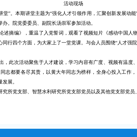
活动现场
讲堂”。本期讲堂
主题
为
“
强化
人才
引领
作用
，
汇聚
创新
发展
动能
举办。院党委委员、副院长汤崇军参加活动
。
论述摘编》，
重温了入党誓词，观看了视频短片《感动中国人
心同行四个方面
，
为大家
上
了
一堂党课
。
与会人员围绕
“
人才强院
出，
此次活动聚焦于
人才建设
，学习内容有
广
度
、
视频有温度
位同志都
要
各尽其责，
以
黄大年
同志
为
榜样
，
全身心
投入
工作
，
量
发展
。
研究所党支部
、
智慧水利研究所党支部
党员
以及其他党支部党员