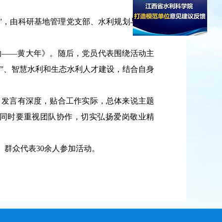
”
，
由科研基地管理党支部、水利规划与发展
物
——
黄大年》。
随后，
党员
代表
围绕
活动
主
”
、
智慧水利
和
生态水利人才建设
，
结合
自身
、
发言有深度，
贴合工作实际，总体来说主题
同时
要
重视团队协作，
切实
弘扬
爱岗敬业
精
、
群众代表
3
0
余人参加活动
。