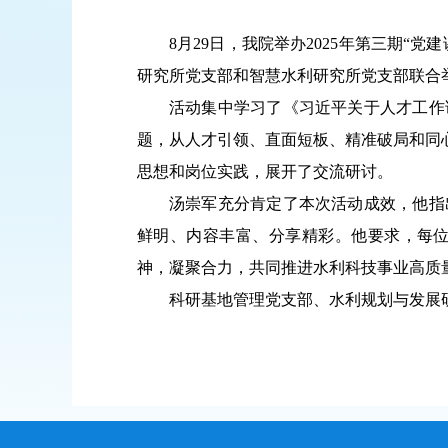
8
月
29
日，我院举办
2025
年第
三
期
“党建
研究所党支部和智慧水利研究所党支部联合
活动集中学习了
《习近平关于人才工作
题
，
从人才引领、直面短板、精准破局和同
思想和岗位实践
，
展开了交流研讨。
汤崇军
充分肯定
了
本次活动成效
，
他
指
鲜明、内容丰富、分享精彩。
他
要求
，
每
神，
凝聚
合力，
共同
推进
水利
科技
事业
高质
科研基地管理党支部、水利规划与发展