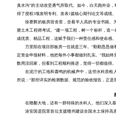
臭水沟”的主动攻坚勇气所取代。
如今，白天跑外业，
得了
授权
3
项发明专利、发表
1
篇核心期刊论文
等成绩
徐赛辉的板房宿舍里，垒着
半人高的
专业
书籍
。
册土木工程师考试。
“
建一项工程，树一个标杆，造一
成优质、精品工程，这赋予我们一种责任感和使命感。
万里阳在项目部板房一住就是三年
。
“勤勤恳恳做
定资金申报材料，他把每件小事都
做到扎实
。
“
我始终
数周
没回家，但看到工程顺利推进，觉得一切都值得
在泥泞的工地和轰鸣的机械声中，这些水科质检
所说：
“
那些详实的检测数据、规范的验收报告，正是
在
赣鄱大地
，
还
有一群特殊的水科人。他们深入
涂安国是院里首
位
支援赣州建设全国水土保持高