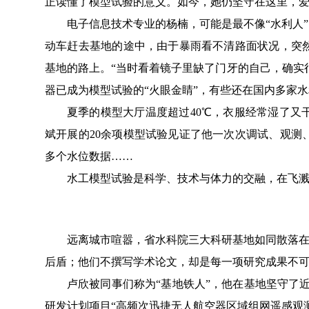
正读懂了模型试验的意义。如今，她仍坚守在这里，
电子
信息技术
专业的杨楠
，可能是最不像
“水利人
动车
赶去基地
的途中，由于暴雨看不清路面状况，突
基地的路上。
“当时看着镜子里缺了门牙的自己，确实
器已成为模型试验的
“火眼金睛”，有些还在国内多家
夏季的
模型
大厅温度超过
40
℃，
衣服经常湿了又
斌
开展的
20
余项模型试验见证了他
一次次调试、观测
多个水位数据
……
水工模型试验是科学、技术与体力的交融，
在飞
远离城市喧嚣，
省水科院三大科研基地
如同散落
后盾；他们不撰写学术论文，却是每一项研究成果不
卢欣被同事们称为
“
基地铁人
”，他在基地
坚守了
研发计划项目
“高频次迅捷无人航空器区域组网遥感观