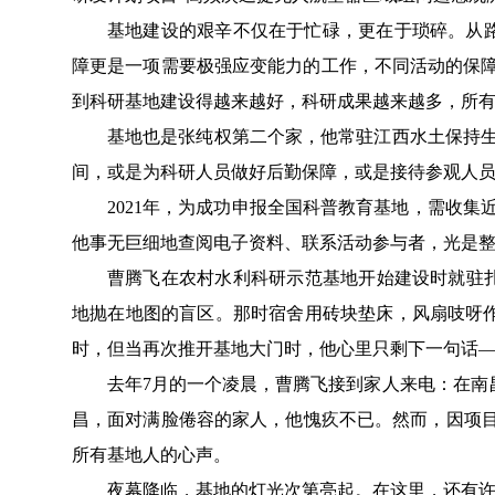
基地建设
的艰辛不仅在于忙碌，更在于琐碎。从
障更是
一项
需要极强应变能力
的工作
，不同活动
的保
到科研基地建设得越来越好，科研成果越来越多，所
基地也是
张纯权
第二个家，他常驻
江西水土保持
间，或是为科研人员做好后勤保障，或是接待参观人
2021
年，
为成功申报全国科普教育基地，需收集
他
事无巨细地查阅电子资料、联系活动参与者
，
光是
曹腾飞
在农村水利科研示范
基地开始建设时就驻
地抛在地图的盲区
。那时
宿舍用砖块垫床，风扇吱呀
时，
但当
再次推开基地大门
时
，
他
心里只剩
下
一句
话
去
年
7
月
的一个
凌晨，曹腾飞接到家人来电：在南
昌，面对满脸倦容的家人，
他
愧疚不已。然而，因项
所有基地人的心声。
夜幕降临，基地的灯光次第亮起
。在这里，还有