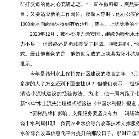
研打交道的他
内心充满忐忑。
“
一直在做科研，突然
目，又要适应新的工作岗位。夜深人静时，他办公室
1
000
余
座崩岗侵蚀得到有效治理，赣县、上犹等地的
4
2023
年
12
月
，
戴小松接力涂安国，继续为
赣州水
力不足
”
，但最终还是勇敢接受了挑战。挂职期间，
式。最让他自豪的是，他协助完成的上犹县紫阳小流
批示。
今年是赣州水土保持
先行区建设的收官之年
。
3
月
多岁的人了怎么还到下面去挂职？
”但他仍表示，
“组
清洁小流域建设的经验做法。
为此
，他一周内跑了
新
“
334
”
水土流失治理模式经验被《中国水利报》报道
“
要树品牌扩影响，支撑服务
要
坚实有力
”
，冯锡
饶市水利局挂职，负责农业水价综合改革技术支撑服
水价综合改革信息化平台提升的那段日子。
那时正值