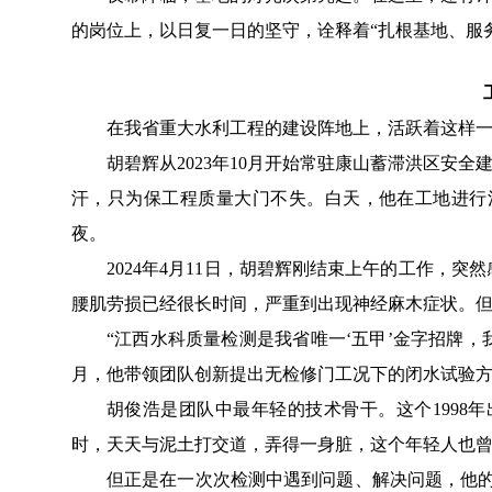
的岗位上，以日复一日的坚守，诠释着“扎根基地、服
在
我省
重大水利工程的建设阵地上，活跃着这样
胡碧辉从
2023
年
10
月开始常驻康山蓄滞洪区安全
汗，只为保工程质量大门不失。白天
，他
在工地进行
夜
。
2024
年
4
月
11
日，胡碧辉刚结束上午的工作，突然
腰肌劳损已经很长时间，严重到出现神经麻木症状。
“江西水科质量检测是我省唯一‘五甲’金字招牌
月，他
带领
团队创新提出无检修门工况下的闭水试验
胡俊浩是团队中最年轻的
技术骨干
。这个
1998
年
时，
天天与泥土打交道，弄得一身脏，
这个年轻人也
但正是在一次次检测中遇到问题、解决问题，他