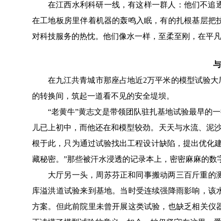
在江西水利科研一线，有这样一群人：他们不追
在工地板房里伴着机器的轰鸣入眠，有的
扎根基层把
对科技服务的热忱
。他们像水一样，至柔至刚，在平
与
在
九江
共青城
市
那座
占地
近
2
万平米
的模型
试验
大
的转换间，筑起一道看不见的安全堤坝。
“老黄牛”
黄志文
是带领团队驻扎基地试验最早的一
儿已上初中
，
而
他还在和
模型
较劲。
天天
与
水流、泥
根于此，只为通过试验找出工程设计缺陷，提出优化
藏秘密
。
”
那些被汗水浸透的记录本上，密密麻麻的数
大厅另一头，周苏芬正和同事搬动
两
三百斤重的
库溢洪道试验来到基地
。
当时受连续强降雨影响，该
方案。但此前院里未曾开展这类试验，也缺乏相关仪