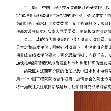
11
月
8
日，
中国工程科技发展战略江西研究院（以
定’管理创新战略研究”综合绩效评价会。会议成立
了
为副组长
。
省水利厅党委委员、副厅长姚毅臣，
项目
许新发
及
项目
执行负责人党委委员、副院长成静清
参
会上
，
成
静
清
代表
项目组
汇报
了
项目立项背景
、
分肯定和高度评价，同时针对项目下一步深化研究提
项目综合绩效评价要求，研究思路清晰，内容详实、
加快推动鄱阳湖流域水资源集约节约利用和高质量发
姚毅臣
对
江西研究院的信任以及中国水利水电科
第一个中国工程院院地合作项目
，
恳请参会的院士专
将一如既往关注项目
后续
进展，让项目研究成果能够